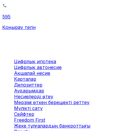
595
Қоңырау тегін
Жеке клиенттерге
Цифрлық ипотека
Цифрлық автонесие
Ақшалай несие
Карталар
Депозиттер
Аударымдар
Несиелерді өтеу
Мерзімі өткен берешекті реттеу
Мүлікті сату
Сейфтер
Freedom First
Жеке тұлғалардың банкроттығы