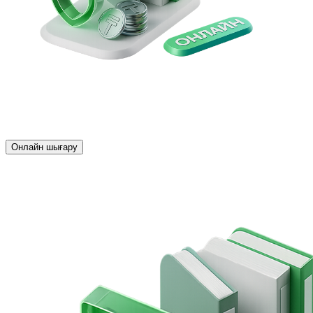
Банкке бармай және құжат жинамай
Онлайн шығару