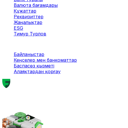
Валюта бағамдары
Құжаттар
Реквизиттер
Жаңалықтар
ESG
Тимур Турлов
Байланыс
Байланыстар
Кеңселер мен банкоматтар
Баспасөз қызметі
Алаяқтардан қорғау
050000, Алматы қ., Алмалы ауданы, Құрманғазы
көш., 61А үй