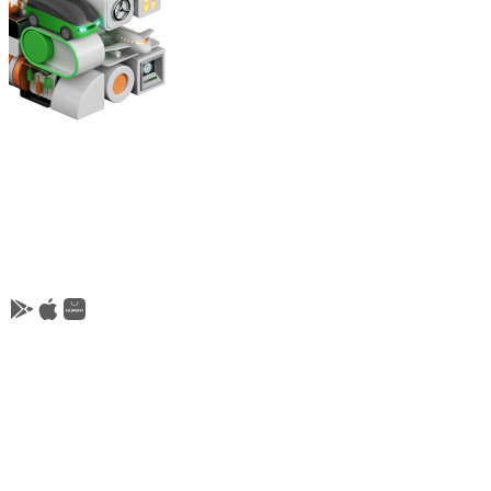
Freedom SuperApp
Қосымшада қолжетімді: төлемдер мен аударымдар,
сақтандыру полистері, валюта айырбастау,
активтерді басқару, брокерлік шот, әуе билеттерін
сатып алу және тағы басқалар
Freedom Bank — Freedom Holding Corp. құрамына
кіреді
© 2026, АРРФР-дің банктік және өзге операцияларды
жүргізуге №1.1.108 лицензиясы 25.06.2024 ж.
АРРФР-дің бағалы қағаздар нарығында қызметті
жүзеге асыруға №1.2.253/45 лицензиясы 12.06.2024