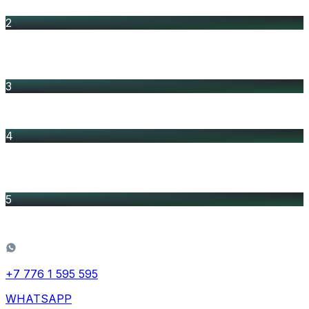
2
Ағымдағы шотты автоматты түрде ашу, егер жоқ
болса
3
Кез келген банк картасымен төлеу мүмкіндігі
4
goszakup.gov.kz және zakup.sk.kz порталдарында
кепілдікті автоматты түрде шығару
5
Айналымды есепке алмай кепілдік алу
+7 776 1 595 595
WHATSAPP