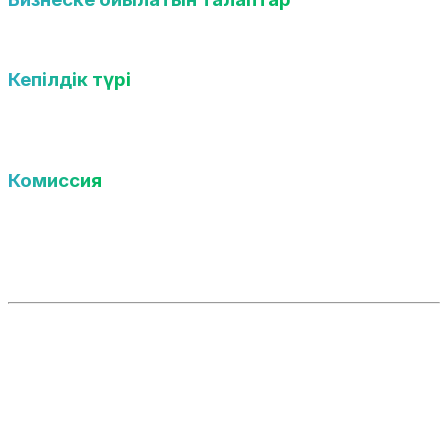
12 айдан асқан ЖШС/ЖК үшін
Кепілдік түрі
Бланкілік тендерлік кепілдік (айналым есепке
алынбайды)
Комиссия
Соманың 1,5%-ы, мин. 5 000 теңге
Ағымдағы шоттан немесе Freedom Bank картасымен
төлеу кезінде
Соманың 1,9%-ы, мин. 9 900 теңге
Басқа банктің картасымен төлеу кезінде
Артықшылықтары