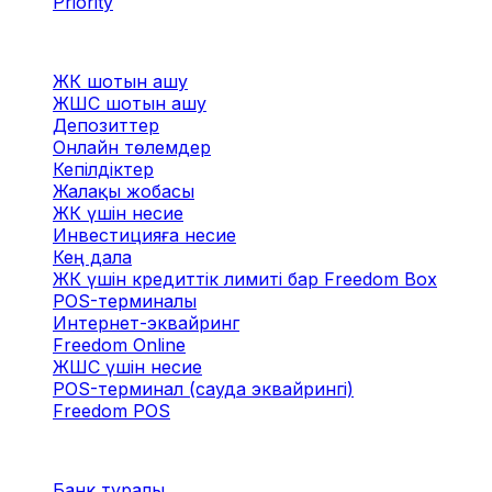
Priority
Бизнеске
ЖК шотын ашу
ЖШС шотын ашу
Депозиттер
Онлайн төлемдер
Кепілдіктер
Жалақы жобасы
ЖК үшін несие
Инвестицияға несие
Кең дала
ЖК үшін кредиттік лимиті бар Freedom Box
POS-терминалы
Интернет-эквайринг
Freedom Online
ЖШС үшін несие
POS-терминал (сауда эквайрингі)
Freedom POS
О банке
Банк туралы