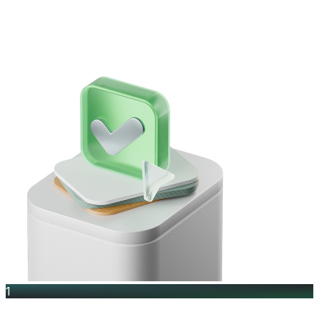
Артықшылықтары
1
Кепілдікті толық онлайн рәсімдеу